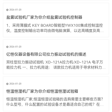
化情形。 3. 恒温恒湿机厂家,恒温恒湿试验箱若在0℃以下运
转时，应尽量避免打开箱门，因为做低温时，若开启箱门易
2026-01-20
造成内部蒸发器
盐雾试验机厂家为你介绍盐雾试验机控制器
1、采用薄膜式 KEY BOARD智能型YWX100集成控制温控
仪，温度控制输出功率均由微电脑演算，以达高精度及高效
率之用电效益 2、触控式设定、数位及直接显示 3、温度控
制均采用P.I.D + S.S.R系统同频道协调控制，可提高控制元件
与界面使用之稳定性及寿命 产品说明： 本盐雾试验机为人
2026-01-20
亿恒仪器设备有限公司拉力振动试验机的描述
双柱型拉力振动试验机: XD-121A拉力机/XD-121A 电子万
能拉力机 一、拉力机用途： 该款拉力机适用于寻求材料力与
形变关系的实验，可对金属，非金属的原材料、加工件、成
品进行拉伸、弯曲、剥离、压缩、压陷、附着力、撕裂等多
项力学实验及分析。 二：拉力机结构结构原理： 本机采用液
2026-01-20
压机电一体化设
恒温恒湿机厂家为你介绍恒温恒湿试验箱
恒温恒湿机厂家,恒温恒湿试验箱的选购需要主要哪些方面？
什么型号，什么配置的试验设备才是最适合自己的呢？在
此，关于恒温恒湿机厂家,恒温恒湿试验箱的选购进行一番经