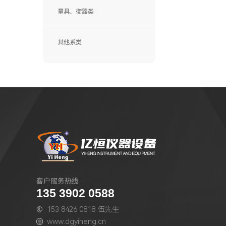
量具、衡器类
其他系类
SANWA(日本三和)
ITECH (艾德克斯)
Chroma(中茂)
FLUKE(福禄克)
Agilent(安捷伦)
BIRD(鸟牌)
HAMEG(惠美)
PROMAX(宝马)
KENWOOD丨Texio
客户服务热线
Tektronix(泰克)
135 3902 0588
KIKUSUI(菊水)
153 8426 0818 伍先生
YOKOGAWA(横河)

www.dgyiheng.cn

英国TTi