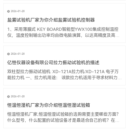
化情形。 3. 恒温恒湿机厂家,恒温恒湿试验箱若在0℃以下运
转时，应尽量避免打开箱门，因为做低温时，若开启箱门易
2026-01-20
造成内部蒸发器
盐雾试验机厂家为你介绍盐雾试验机控制器
1、采用薄膜式 KEY BOARD智能型YWX100集成控制温控
仪，温度控制输出功率均由微电脑演算，以达高精度及高效
率之用电效益 2、触控式设定、数位及直接显示 3、温度控
制均采用P.I.D + S.S.R系统同频道协调控制，可提高控制元件
与界面使用之稳定性及寿命 产品说明： 本盐雾试验机为人
2026-01-20
亿恒仪器设备有限公司拉力振动试验机的描述
双柱型拉力振动试验机: XD-121A拉力机/XD-121A 电子万
能拉力机 一、拉力机用途： 该款拉力机适用于寻求材料力与
形变关系的实验，可对金属，非金属的原材料、加工件、成
品进行拉伸、弯曲、剥离、压缩、压陷、附着力、撕裂等多
项力学实验及分析。 二：拉力机结构结构原理： 本机采用液
2026-01-20
压机电一体化设
恒温恒湿机厂家为你介绍恒温恒湿试验箱
恒温恒湿机厂家,恒温恒湿试验箱的选购需要主要哪些方面？
什么型号，什么配置的试验设备才是最适合自己的呢？在
此，关于恒温恒湿机厂家,恒温恒湿试验箱的选购进行一番经