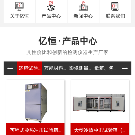
关于亿恒
产品中心
新闻中心
联系我们
产品中心
环境试验...
万能材料...
影像测量...
纸箱、包...
电器、电
YH-9003WA万...
YH-9002C剥离...