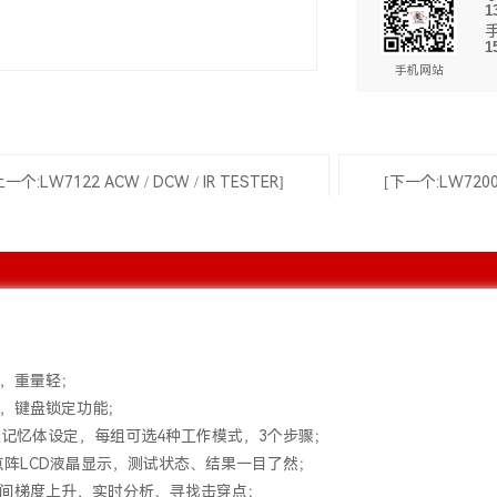
1
1
手机网站
上一个:LW7122 ACW / DCW / IR TESTER]
[下一个:LW7200 
：
积，重量轻；
单，键盘锁定功能；
0组记忆体设定，每组可选4种工作模式，3个步骤；
x64点阵LCD液晶显示，测试状态、结果一目了然；
时间梯度上升，实时分析、寻找击穿点；