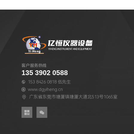
客户服务热线
135 3902 0588
153 8426 0818 伍先生

www.dgyiheng.cn

广东省东莞市塘厦镇塘厦大道北513号1065室


