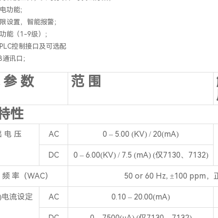
防电功能；
下限设置，智能报警；
测功能（1-9级）；
程PLC控制接口及可选配
PIB通讯口；
 参 数
范 围
特性
出 电 压
AC
0 – 5.00 (KV) / 20(mA)
DC
0 – 6.00(KV) / 7.5 (mA) (仅7130、7132)
 频 率（WAC）
50 or 60 Hz, ±100 pp
i)电流设定
AC
0.10 – 20.00(mA)
DC
0 – 7500(µA) (仅7130、7132)