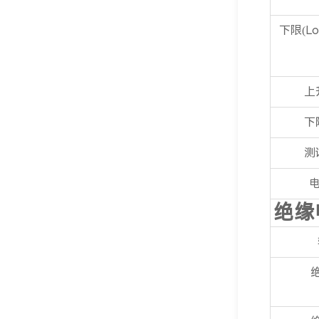
优利德(UNI-T)
下限(L
JUNJIN(金进)
百科B&K Precision
Protek(南韩兴仓)
上
FLUKE示波表|手持式示波器
GWinstek(固纬)
下
HIOKI(日置)
测
电
绝缘