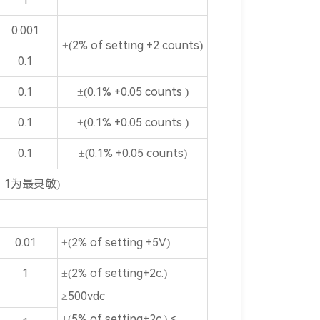
0.001
±(2% of setting +2 counts)
0.1
0.1
±(0.1% +0.05 counts )
0.1
±(0.1% +0.05 counts )
0.1
±(0.1% +0.05 counts)
，1为最灵敏)
）
0.01
±(2% of setting +5V)
1
±(2% of setting+2c.)
≥500vdc
±(5% of setting+2c.) <