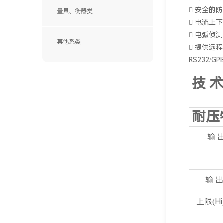
 安全的
量具、衡器类
 电流上
 电弧侦
其他系类
 提供远
SANWA(日本三和)
RS232/G
ITECH (艾德克斯)
技 术
Chroma(中茂)
FLUKE(福禄克)
耐压
Agilent(安捷伦)
BIRD(鸟牌)
输 
HAMEG(惠美)
PROMAX(宝马)
KENWOOD丨Texio
输 出
Tektronix(泰克)
KIKUSUI(菊水)
上限(H
YOKOGAWA(横河)
英国TTi