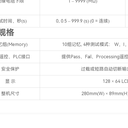
绝缘电阻下限
1 – 9999 (MΩ)
试时间，秒(s)
0, 0.5 – 999.9 (s) (0 = 连续)
规格
组(Memory)
10组记忆, 4种测试模式： W，I，
遥控、PLC接口
提供Pass、Fail、Processi
安全保护
过载或短路自动切断输出
显 示
128 × 64
整机尺寸
280mm(W) × 89mm(H) 