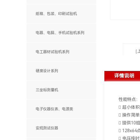
手动影像测量仪
纸箱、包装、印刷试验机
自动影像测量仪
显微镜、电子放大镜
电器、电脑、手机试验机系列
[
电工器材试验机系列
硬度设计系列
详情说明
三坐标测量机
性能特点
MQ自动机系列
 超小体
电子仪器仪表、电源类
便携式测量臂
 操作简
Stlas系列
 提供1
ML系列
安规测试仪器
 128
 电压按