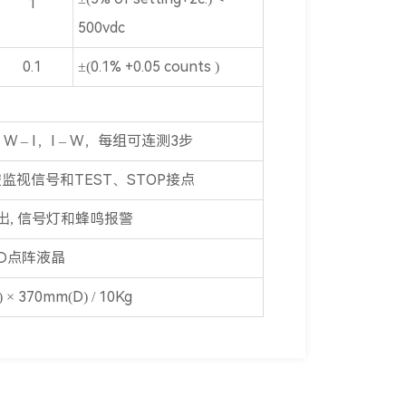
1
500vdc
0.1
±(0.1% +0.05 counts )
W – I，I – W，每组可连测3步
ng遥控监视信号和TEST、STOP接点
, 信号灯和蜂鸣报警
 LCD点阵液晶
× 370mm(D) / 10Kg