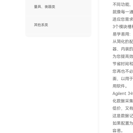
不同功能
量具、衡器类
就像每一
适应您需
其他系类
3个模块槽
易学易用
SANWA(日本三和)
从简化的
ITECH (艾德克斯)
器、内装的
Chroma(中茂)
为您提高
FLUKE(福禄克)
节省时间
Agilent(安捷伦)
您再也不必把
BIRD(鸟牌)
面，以用于
HAMEG(惠美)
用软件。
PROMAX(宝马)
Agile
KENWOOD丨Texio
化数据采集
Tektronix(泰克)
低价，又
KIKUSUI(菊水)
这是数据
如果配置为
YOKOGAWA(横河)
容易。
英国TTi