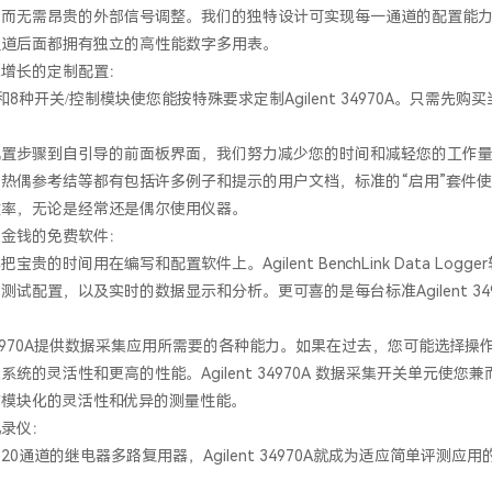
，而无需昂贵的外部信号调整。我们的独特设计可实现每一通道的配置能
通道后面都拥有独立的高性能数字多用表。
求增长的定制配置：
和8种开关/控制模块使您能按特殊要求定制Agilent 34970A。只需
：
配置步骤到自引导的前面板界面，我们努力减少您的时间和减轻您的工作
热偶参考结等都有包括许多例子和提示的用户文档，标准的“启用”套件使您
效率，无论是经常还是偶尔使用仪器。
和金钱的免费软件：
宝贵的时间用在编写和配置软件上。Agilent BenchLink Data Logger
测试配置，以及实时的数据显示和分析。更可喜的是每台标准Agilent 3
nt 34970A提供数据采集应用所需要的各种能力。如果在过去，您可能选
系统的灵活性和更高的性能。Agilent 34970A 数据采集开关单元
有模块化的灵活性和优异的测量性能。
记录仪：
20通道的继电器多路复用器，Agilent 34970A就成为适应简单评测应