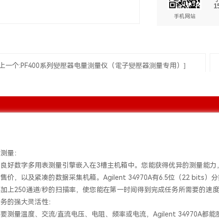
1
手机网站
[上一个:PF400系列變壓器电量測量仪（電子變壓器測量专用）]
伦
的测量：
售良好数字多用表测量引擎嵌入在3槽主机箱中。您能获得优异的测量能力
价，以及紧凑的数据采集机箱。Agilent 34970A有6.5位（22 bit
再加上250通道/秒的扫描率，使您能在第一时间得到完成任务所需要的
任务的强大灵活性：
要测量温度、交流/直流电压、电阻、频率或电流，Agilent 34970A