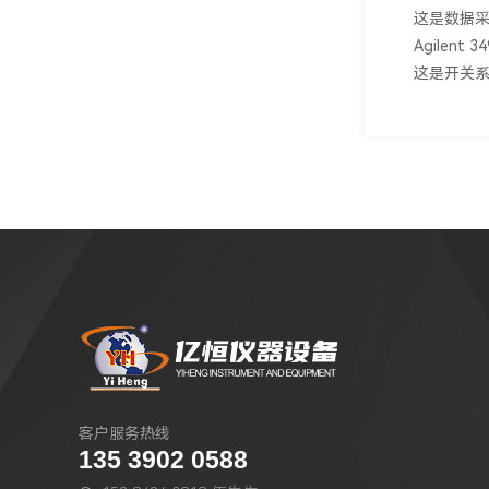
这是数据
优利德(UNI-T)
Agilen
JUNJIN(金进)
这是开关
百科B&K Precision
Protek(南韩兴仓)
FLUKE示波表|手持式示波器
GWinstek(固纬)
HIOKI(日置)
客户服务热线
135 3902 0588