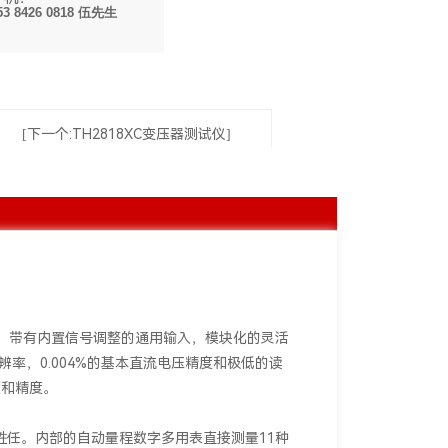
53 8426 0818 伍先生
[下一个:TH2818XC变压器测试仪]
，带有内置信号调整的通用输入，模块化的灵活
s）分辨率，0.004%的基本直流电压精度和极低的读
速度和精度。
都能胜任。内部的自动量程数字多用表直接测量11种