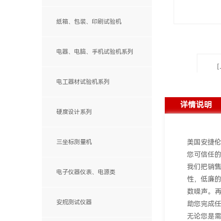
手动影像测量仪
纸箱、包装、印刷试验机
自动影像测量仪
显微镜、电子放大镜
电器、电脑、手机试验机系列
电工器材试验机系列
详情说明
硬度设计系列
美国安捷
三坐标测量机
您可信任
MQ自动机系列
我们把销
电子仪器仪表、电源类
便携式测量臂
性，低廉的售
Stlas系列
数噪声。
ML系列
安规测试仪器
助您完成
无论您是需