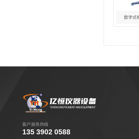
优利德(UNI-T)
JUNJIN(金进)
数字式粘
百科B&K Precision
Protek(南韩兴仓)
FLUKE示波表|手持式示波器
GWinstek(固纬)
HIOKI(日置)
客户服务热线
135 3902 0588