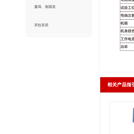
量具、衡器类
其他系类
SANWA(日本三和)
ITECH (艾德克斯)
Chroma(中茂)
FLUKE(福禄克)
Agilent(安捷伦)
BIRD(鸟牌)
HAMEG(惠美)
相关产品指
PROMAX(宝马)
KENWOOD丨Texio
Tektronix(泰克)
KIKUSUI(菊水)
YOKOGAWA(横河)
英国TTi