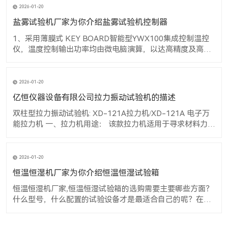
化情形。 3. 恒温恒湿机厂家,恒温恒湿试验箱若在0℃以下运
转时，应尽量避免打开箱门，因为做低温时，若开启箱门易
2026-01-20
造成内部蒸发器
盐雾试验机厂家为你介绍盐雾试验机控制器
1、采用薄膜式 KEY BOARD智能型YWX100集成控制温控
仪，温度控制输出功率均由微电脑演算，以达高精度及高效
率之用电效益 2、触控式设定、数位及直接显示 3、温度控
制均采用P.I.D + S.S.R系统同频道协调控制，可提高控制元件
与界面使用之稳定性及寿命 产品说明： 本盐雾试验机为人
2026-01-20
亿恒仪器设备有限公司拉力振动试验机的描述
双柱型拉力振动试验机: XD-121A拉力机/XD-121A 电子万
能拉力机 一、拉力机用途： 该款拉力机适用于寻求材料力与
形变关系的实验，可对金属，非金属的原材料、加工件、成
品进行拉伸、弯曲、剥离、压缩、压陷、附着力、撕裂等多
项力学实验及分析。 二：拉力机结构结构原理： 本机采用液
2026-01-20
压机电一体化设
恒温恒湿机厂家为你介绍恒温恒湿试验箱
恒温恒湿机厂家,恒温恒湿试验箱的选购需要主要哪些方面？
什么型号，什么配置的试验设备才是最适合自己的呢？在
此，关于恒温恒湿机厂家,恒温恒湿试验箱的选购进行一番经