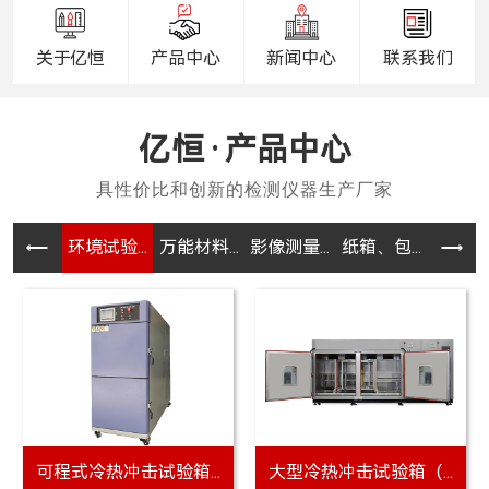
关于亿恒
产品中心
新闻中心
联系我们
产品中心
环境试验...
万能材料...
影像测量...
纸箱、包...
电器、电
YH-9003WA万...
YH-9002C剥离...