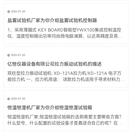
化情形。 3. 恒温恒湿机厂家,恒温恒湿试验箱若在0℃以下运
转时，应尽量避免打开箱门，因为做低温时，若开启箱门易
2026-01-20
造成内部蒸发器
盐雾试验机厂家为你介绍盐雾试验机控制器
1、采用薄膜式 KEY BOARD智能型YWX100集成控制温控
仪，温度控制输出功率均由微电脑演算，以达高精度及高效
率之用电效益 2、触控式设定、数位及直接显示 3、温度控
制均采用P.I.D + S.S.R系统同频道协调控制，可提高控制元件
与界面使用之稳定性及寿命 产品说明： 本盐雾试验机为人
2026-01-20
亿恒仪器设备有限公司拉力振动试验机的描述
双柱型拉力振动试验机: XD-121A拉力机/XD-121A 电子万
能拉力机 一、拉力机用途： 该款拉力机适用于寻求材料力与
形变关系的实验，可对金属，非金属的原材料、加工件、成
品进行拉伸、弯曲、剥离、压缩、压陷、附着力、撕裂等多
项力学实验及分析。 二：拉力机结构结构原理： 本机采用液
2026-01-20
压机电一体化设
恒温恒湿机厂家为你介绍恒温恒湿试验箱
恒温恒湿机厂家,恒温恒湿试验箱的选购需要主要哪些方面？
什么型号，什么配置的试验设备才是最适合自己的呢？在
此，关于恒温恒湿机厂家,恒温恒湿试验箱的选购进行一番经