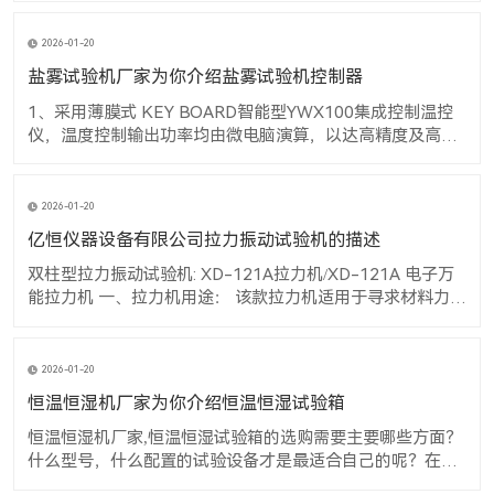
化情形。 3. 恒温恒湿机厂家,恒温恒湿试验箱若在0℃以下运
转时，应尽量避免打开箱门，因为做低温时，若开启箱门易
2026-01-20
造成内部蒸发器
盐雾试验机厂家为你介绍盐雾试验机控制器
1、采用薄膜式 KEY BOARD智能型YWX100集成控制温控
仪，温度控制输出功率均由微电脑演算，以达高精度及高效
率之用电效益 2、触控式设定、数位及直接显示 3、温度控
制均采用P.I.D + S.S.R系统同频道协调控制，可提高控制元件
与界面使用之稳定性及寿命 产品说明： 本盐雾试验机为人
2026-01-20
亿恒仪器设备有限公司拉力振动试验机的描述
双柱型拉力振动试验机: XD-121A拉力机/XD-121A 电子万
能拉力机 一、拉力机用途： 该款拉力机适用于寻求材料力与
形变关系的实验，可对金属，非金属的原材料、加工件、成
品进行拉伸、弯曲、剥离、压缩、压陷、附着力、撕裂等多
项力学实验及分析。 二：拉力机结构结构原理： 本机采用液
2026-01-20
压机电一体化设
恒温恒湿机厂家为你介绍恒温恒湿试验箱
恒温恒湿机厂家,恒温恒湿试验箱的选购需要主要哪些方面？
什么型号，什么配置的试验设备才是最适合自己的呢？在
此，关于恒温恒湿机厂家,恒温恒湿试验箱的选购进行一番经